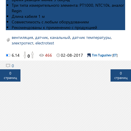
Три типа измерительного элемента: PT1000, NTC10k, аналог
Regin
Длина кабеля 1 м
Совместимость с любым оборудованием
Рекомендованы к применению с продукцией
вентиляция
,
датчик
,
канальный
,
датчик температуры
,
электротест
,
electrotest
6.14
466
02-08-2017
0
Tim Tugushev
[
ET
]
0
0
0
страниц
страниц