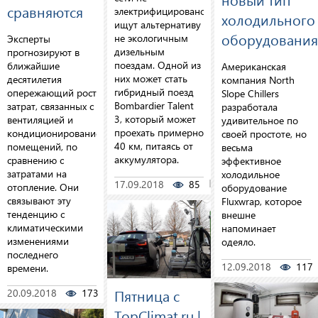
сравняются
электрифицировано,
холодильного
ищут альтернативу
оборудования
не экологичным
Эксперты
дизельным
прогнозируют в
поездам. Одной из
ближайшие
Американская
них может стать
десятилетия
компания North
гибридный поезд
опережающий рост
Slope Chillers
Bombardier Talent
затрат, связанных с
разработала
3, который может
вентиляцией и
удивительное по
проехать примерно
кондиционированием
своей простоте, но
40 км, питаясь от
помещений, по
весьма
аккумулятора.
сравнению с
эффективное
затратами на
холодильное
17.09.2018
85
0
отопление. Они
оборудование
связывают эту
Fluxwrap, которое
тенденцию с
внешне
климатическими
напоминает
изменениями
одеяло.
последнего
12.09.2018
117
времени.
Пятница с
20.09.2018
173
0
TopClimat.ru |