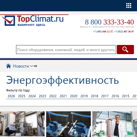
Еще
8 800
333-33-40
Звонок и с мобильного по России бесплатный
+7 (495)
646-12-37
,
+7 (812)
407-30-97
Новости
Энергоэффективность
Фильтр по году:
2026
2025
2024
2023
2022
2021
2020
2019
2018
2017
2016
2015
20