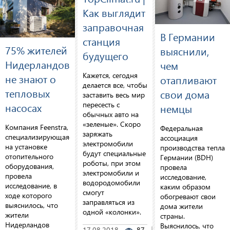
Как выглядит
заправочная
В Германии
станция
75% жителей
выяснили,
будущего
Нидерландов
чем
Кажется, сегодня
не знают о
отапливают
делается все, чтобы
тепловых
свои дома
заставить весь мир
пересесть с
насосах
немцы
обычных авто на
«зеленые». Скоро
Компания Feenstra,
Федеральная
заряжать
специализирующаяся
ассоциация
электромобили
на установке
производства тепла
будут специальные
отопительного
Германии (BDH)
роботы, при этом
оборудования,
провела
электромобили и
провела
исследование,
водородомобили
исследование, в
каким образом
смогут
ходе которого
обогревают свои
заправляться из
выяснилось, что
дома жители
одной «колонки».
жители
страны.
Нидерландов
Выяснилось, что
17.08.2018
87
0