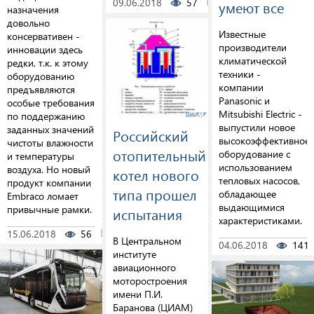
09.06.2018
57
0
умеют все
назначения
довольно
Известные
консервативен -
производители
инновации здесь
климатической
редки, т.к. к этому
техники -
оборудованию
компании
предъявляются
Panasonic и
особые требования
Mitsubishi Electric -
по поддержанию
выпустили новое
заданных значений
Российский
высокоэффективное
чистоты влажности
отопительный
оборудование с
и температуры
использованием
воздуха. Но новый
котел нового
тепловых насосов,
продукт компании
типа прошел
обладающее
Embraco ломает
выдающимися
привычные рамки.
испытания
характеристиками.
15.06.2018
56
0
В Центральном
04.06.2018
141
институте
авиационного
моторостроения
имени П.И.
Баранова (ЦИАМ)