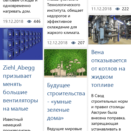
Технологического
одновременно
11.12.2018
222
института, обещает
нагревать дом.
недорогое и
эффективное
19.12.2018
446
0
охлаждение для
жаркого климата.
12.12.2018
207
0
Вена
отказывается
Ziehl_Abegg
от котлов на
призывает
жидком
менять
топливе
Будущее
большие
строительства
В Свод
вентиляторы
- «умные
строительных норм
на малые
и правил столицы
зеленые
Австрии была
дома»
внесена поправка,
Известный
запрещающая
немецкий
Ведущие мировые
устанавливать в
производитель