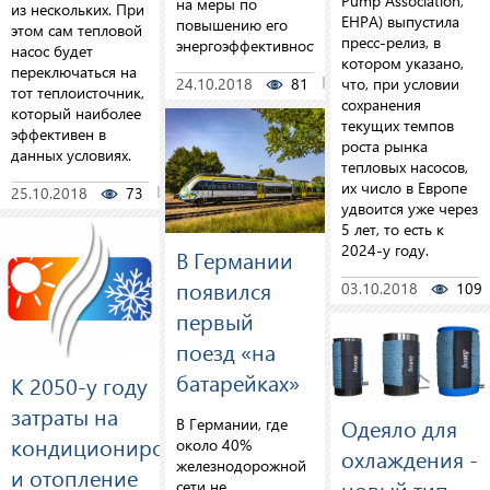
Pump Association,
на меры по
из нескольких. При
EHPA) выпустила
повышению его
этом сам тепловой
пресс-релиз, в
энергоэффективности.
насос будет
котором указано,
переключаться на
24.10.2018
81
0
что, при условии
тот теплоисточник,
сохранения
который наиболее
текущих темпов
эффективен в
роста рынка
данных условиях.
тепловых насосов,
их число в Европе
25.10.2018
73
0
удвоится уже через
5 лет, то есть к
2024-у году.
В Германии
появился
03.10.2018
109
первый
поезд «на
батарейках»
К 2050-у году
затраты на
Одеяло для
В Германии, где
кондиционирование
около 40%
охлаждения -
железнодорожной
и отопление
новый тип
сети не