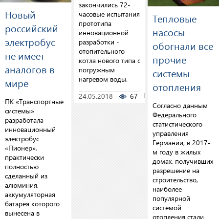
закончились 72-
Новый
часовые испытания
Тепловые
прототипа
российский
насосы
инновационной
электробус
разработки -
обогнали все
отопительного
не имеет
прочие
котла нового типа с
аналогов в
погружным
системы
нагревом воды.
мире
отопления
24.05.2018
67
0
ПК «Транспортные
Согласно данным
системы»
Федерального
разработала
статистического
инновационный
управления
электробус
Германии, в 2017-
«Пионер»,
м году в жилых
практически
домах, получивших
полностью
разрешение на
сделанный из
строительство,
алюминия,
наиболее
аккумуляторная
популярной
батарея которого
системой
вынесена в
отопления стали