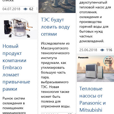
двухступенчатый
тепловой насос для
04.07.2018
62
0
отопления,
охлаждения и
ТЭС будут
производства
ловить воду
горячей воды для
бытовых нужд
сетями
частных
домовладений.
Исследователи из
Новый
Массачусетского
25.06.2018
116
продукт
технологического
института
компании
придумали, как
Embraco
утилизировать
большую часть
ломает
пара,
привычные
выбрасываемого
ТЭC. Новая
Тепловые
рамки
технология также
насосы от
может быть
Рынок систем
Panasonic и
полезна для
охлаждения в
опреснения воды.
помещениях
Mitsubishi
медицинского