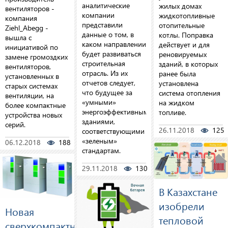
аналитические
жилых домах
вентиляторов -
компании
жидкотопливные
компания
представили
отопительные
Ziehl_Abegg -
данные о том, в
котлы. Поправка
вышла с
каком направлении
действует и для
инициативой по
будет развиваться
реновируемых
замене громоздких
строительная
зданий, в которых
вентиляторов,
отрасль. Из их
ранее была
установленных в
отчетов следует,
установлена
старых системах
что будущее за
система отопления
вентиляции, на
«умными»
на жидком
более компактные
энергоэффективными
топливе.
устройства новых
зданиями,
серий.
26.11.2018
125
соответствующими
«зеленым»
06.12.2018
188
0
стандартам.
29.11.2018
130
0
В Казахстане
изобрели
Новая
тепловой
сверхкомпактная