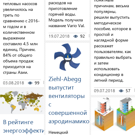
расходов на
тепловых насосов
причинам, весьма
приготовление
увеличилось на
популярны,
горячей воды.
треть по
решили выпустить
Модель получила
сравнению с 2016-
методическое
название Vario Val.
м годом и в
пособие, которое в
количественном
простой и
19.07.2018
92
0
выражении
наглядной форме
составило 4,5 млн
расскажет
единиц. Причем,
пользователям, как
84% от общего
правильно выбрать
объема продаж
и затем
приходится на
использовать
страны Азии.
кондиционер в
Ziehl-Abegg
летний период.
03.08.2018
99
0
выпустит
09.07.2018
57
вентиляторы
с
совершенной
аэродинамикой
В рейтинге
энергоэффективности
Немецкий