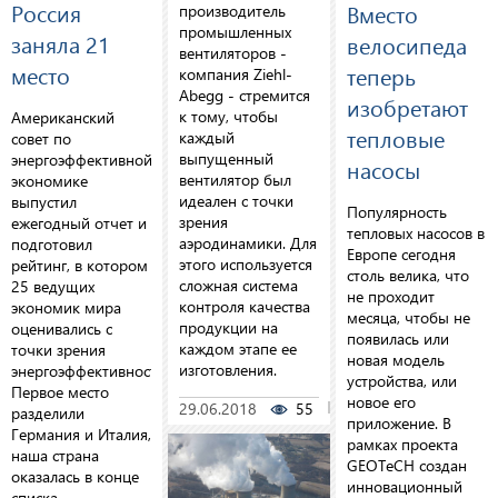
Россия
Вместо
производитель
промышленных
заняла 21
велосипеда
вентиляторов -
место
теперь
компания Ziehl-
Abegg - стремится
изобретают
к тому, чтобы
Американский
тепловые
каждый
совет по
выпущенный
энергоэффективной
насосы
вентилятор был
экономике
идеален с точки
выпустил
Популярность
зрения
ежегодный отчет и
тепловых насосов в
аэродинамики. Для
подготовил
Европе сегодня
этого используется
рейтинг, в котором
столь велика, что
сложная система
25 ведущих
не проходит
контроля качества
экономик мира
месяца, чтобы не
продукции на
оценивались с
появилась или
каждом этапе ее
точки зрения
новая модель
изготовления.
энергоэффективности.
устройства, или
Первое место
новое его
29.06.2018
55
0
разделили
приложение. В
Германия и Италия,
рамках проекта
наша страна
GEOTeCH создан
оказалась в конце
инновационный
списка.