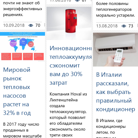
почти не знают об
более половины
энергоэффективных
теплогенераторов
решениях.
морально устарели.
10.09.2018
70
0
13.08.2018
73
Инновационный
теплоаккумулятор
сэкономит
Мировой
вам до 30%
В Италии
рынок
затрат
рассказали,
тепловых
как выбрать
насосов
Компания Hoval из
правильный
Лихтенштейна
растет на
создала
кондиционер
32% в год
теплоаккумулятор,
который позволит
В Италии, где
его обладателям
В 2017 году число
кондиционеры
сэкономить около
проданных в
летом, по
трети своих
мировом масштабе
понятным