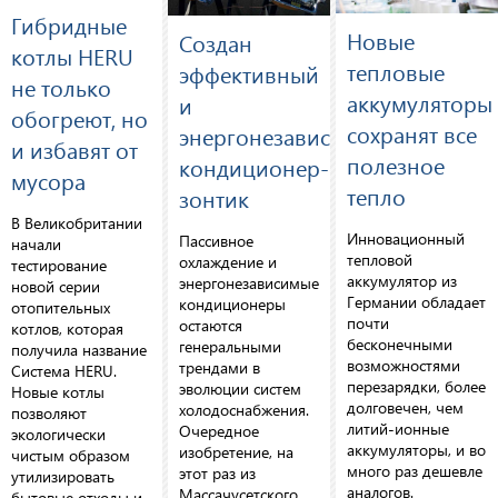
Гибридные
Новые
Создан
котлы HERU
тепловые
эффективный
не только
аккумуляторы
и
обогреют, но
сохранят все
энергонезависимый
и избавят от
полезное
кондиционер-
мусора
тепло
зонтик
В Великобритании
Инновационный
Пассивное
начали
тепловой
охлаждение и
тестирование
аккумулятор из
энергонезависимые
новой серии
Германии обладает
кондиционеры
отопительных
почти
остаются
котлов, которая
бесконечными
генеральными
получила название
возможностями
трендами в
Система HERU.
перезарядки, более
эволюции систем
Новые котлы
долговечен, чем
холодоснабжения.
позволяют
литий-ионные
Очередное
экологически
аккумуляторы, и во
изобретение, на
чистым образом
много раз дешевле
этот раз из
утилизировать
аналогов.
Массачусетского
бытовые отходы и