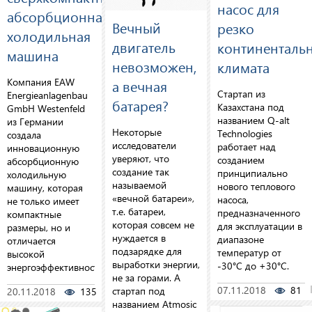
насос для
абсорбционная
Вечный
резко
холодильная
двигатель
континенталь
машина
невозможен,
климата
Компания EAW
а вечная
Стартап из
Energieanlagenbau
батарея?
Казахстана под
GmbH Westenfeld
названием Q-alt
из Германии
Некоторые
Technologies
создала
исследователи
работает над
инновационную
уверяют, что
созданием
абсорбционную
создание так
принципиально
холодильную
называемой
нового теплового
машину, которая
«вечной батареи»,
насоса,
не только имеет
т.е. батареи,
предназначенного
компактные
которая совсем не
для эксплуатации в
размеры, но и
нуждается в
диапазоне
отличается
подзарядке для
температур от
высокой
выработки энергии,
-30°C до +30°C.
энергоэффективностью.
не за горами. А
07.11.2018
81
стартап под
20.11.2018
135
0
названием Atmosic