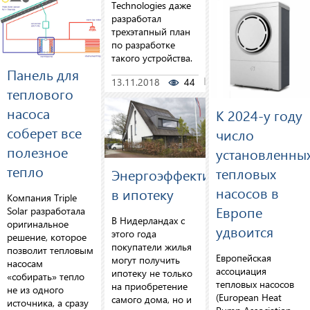
Technologies даже
разработал
трехэтапный план
по разработке
такого устройства.
Панель для
13.11.2018
44
0
теплового
насоса
К 2024-у году
соберет все
число
полезное
установленны
тепло
тепловых
Энергоэффективность
насосов в
в ипотеку
Компания Triple
Европе
Solar разработала
В Нидерландах с
оригинальное
удвоится
этого года
решение, которое
покупатели жилья
позволит тепловым
Европейская
могут получить
насосам
ассоциация
ипотеку не только
«собирать» тепло
тепловых насосов
на приобретение
не из одного
(European Heat
самого дома, но и
источника, а сразу