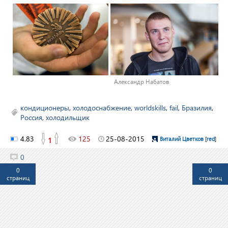
Александр Набатов
кондиционеры
,
холодоснабжение
,
worldskills
,
fail
,
Бразилия
,
Россия
,
холодильщик
4.83
125
25-08-2015
1
Виталий Цветков
[
red
]
0
0
0
страниц
страниц