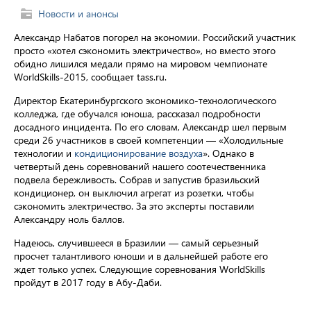
Новости и анонсы
Александр Набатов погорел на экономии. Российский участник
просто «хотел сэкономить электричество», но вместо этого
обидно лишился медали прямо на мировом чемпионате
WorldSkills-2015, сообщает tass.ru.
Директор Екатеринбургского экономико-технологического
колледжа, где обучался юноша, рассказал подробности
досадного инцидента. По его словам, Александр шел первым
среди 26 участников в своей компетенции — «Холодильные
технологии и
кондиционирование воздуха
». Однако в
четвертый день соревнований нашего соотечественника
подвела бережливость. Собрав и запустив бразильский
кондиционер, он выключил агрегат из розетки, чтобы
сэкономить электричество. За это эксперты поставили
Александру ноль баллов.
Надеюсь, случившееся в Бразилии — самый серьезный
просчет талантливого юноши и в дальнейшей работе его
ждет только успех. Следующие соревнования WorldSkills
пройдут в 2017 году в Абу-Даби.