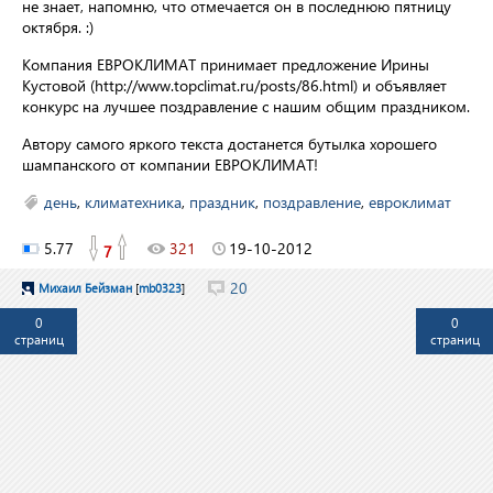
не знает, напомню, что отмечается он в последнюю пятницу
октября. :)
Компания ЕВРОКЛИМАТ принимает предложение Ирины
Кустовой (http://www.topclimat.ru/posts/86.html) и объявляет
конкурс на лучшее поздравление с нашим общим праздником.
Автору самого яркого текста достанется бутылка хорошего
шампанского от компании ЕВРОКЛИМАТ!
день
,
климатехника
,
праздник
,
поздравление
,
евроклимат
5.77
321
19-10-2012
7
20
Михаил Бейзман
[
mb0323
]
0
0
страниц
страниц