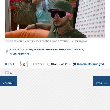
Герой заметки сдерживает глобальное потепление взглядом
климат
,
исследование
,
зеленая энергия
,
тимати
,
знаменитости
5.13
169
06-02-2013
5
Виталий Цветков
[
red
]
4
0
0
страниц
страниц