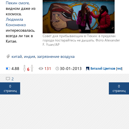
Пекин смоге
,
видном даже из
космоса,
Людмила
Кононенко
интересовалась,
всегда ли так в
Совет дня прибывающим в Пекин: в пределах
города постарайтесь не дышать. Фото Alexander
Китае.
F. Yuan/AP
китай
,
индия
,
загрязнение воздуха
4.88
131
30-01-2013
6
Виталий Цветков
[
red
]
2
0
0
страниц
страниц