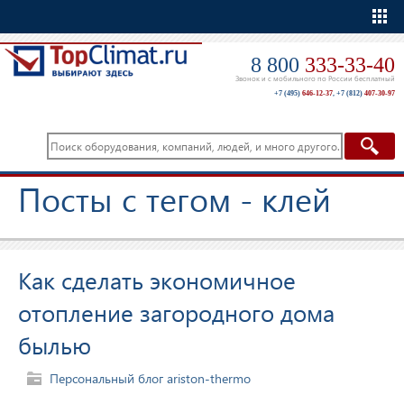
Еще
8 800
333-33-40
Звонок и с мобильного по России бесплатный
+7 (495)
646-12-37
,
+7 (812)
407-30-97
Посты с тегом - клей
Как сделать экономичное
отопление загородного дома
былью
Персональный блог ariston-thermo