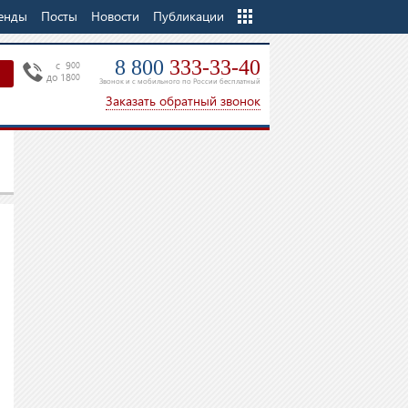
енды
Посты
Новости
Еще
Публикации
8 800
333-33-40
c 9
00
до 18
00
Звонок и с мобильного по России бесплатный
Заказать обратный звонок