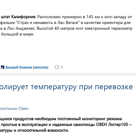
, штат Калифорния
. Расположен примерно в 145 км к юго-западу от
фильме "Страх и ненависть в Лас-Вегасе" в качестве ориентира для
са в Лос-Анджелес. Высотой 40 метров этот электронный термометр
й большой в мире.
1
Валерий Яковлев
[
valeravks
]
олирует температуру при перевозке
компании Овен
тящихся продуктов необходим постоянный мониторинг режима
, простые в эксплуатации и надежные самописцы ОВЕН Логгер100 –
ратуры и относительной влажности.