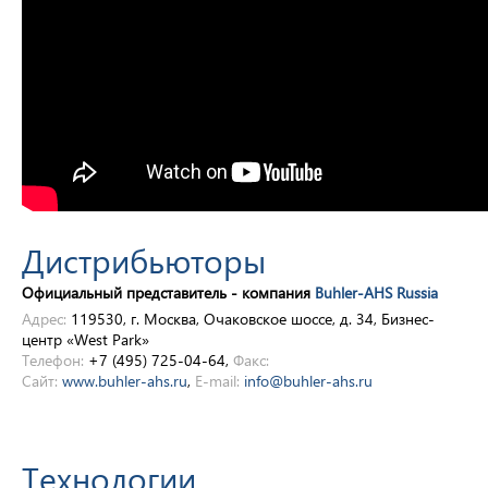
Дистрибьюторы
Официальный представитель - компания
Buhler-AHS Russia
Адрес:
119530, г. Москва, Очаковское шоссе, д. 34, Бизнес-
центр «West Park»
Телефон:
+7 (495) 725-04-64,
Факс:
Сайт:
www.buhler-ahs.ru
,
E-mail:
info@buhler-ahs.ru
Технологии