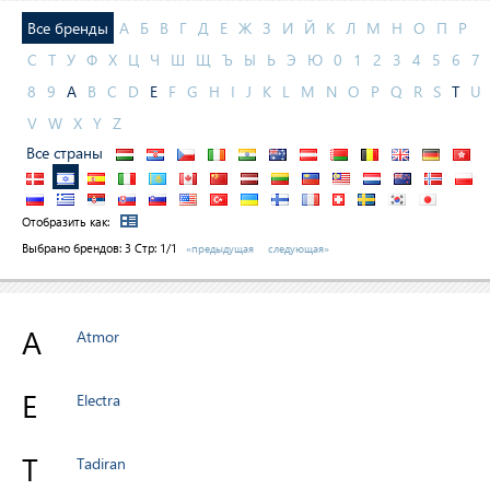
Все бренды
А
Б
В
Г
Д
Е
Ж
З
И
Й
К
Л
М
Н
О
П
Р
С
Т
У
Ф
Х
Ц
Ч
Ш
Щ
Ъ
Ы
Ь
Э
Ю
0
1
2
3
4
5
6
7
8
9
A
B
C
D
E
F
G
H
I
J
K
L
M
N
O
P
Q
R
S
T
U
V
W
X
Y
Z
Все страны
Отобразить как:
Выбрано брендов:
3
Стр: 1/1
«предыдущая
следующая»
A
Atmor
E
Electra
T
Tadiran