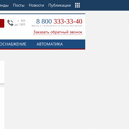
енды
Посты
Новости
Еще
Публикации
8 800
333-33-40
c 9
00
до 18
00
Звонок и с мобильного по России бесплатный
Заказать обратный звонок
ОСНАБЖЕНИЕ
АВТОМАТИКА