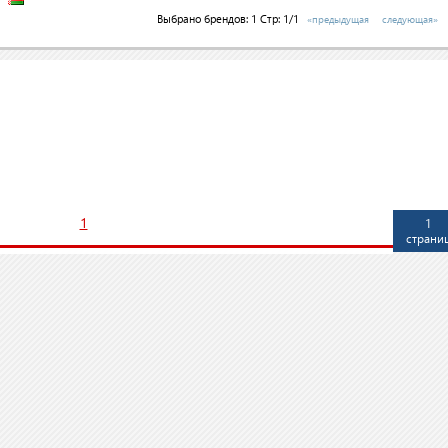
Выбрано брендов:
1
Стр: 1/1
«предыдущая
следующая»
1
1
страни