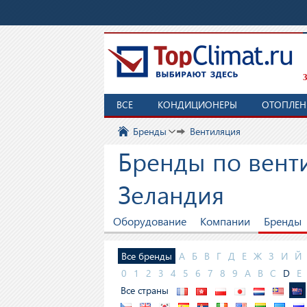
З
ВСЕ
КОНДИЦИОНЕРЫ
ОТОПЛЕН
Бренды
Вентиляция
Бренды по венти
Зеландия
Оборудование
Компании
Бренды
Все бренды
А
Б
В
Г
Д
Е
Ж
З
И
Й
0
1
2
3
4
5
6
7
8
9
A
B
C
D
E
Все страны