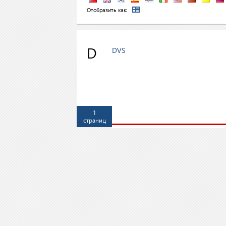
Отобразить как:
D
DVS
1
страниц