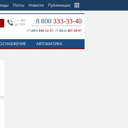
енды
Посты
Новости
Еще
Публикации
8 800
333-33-40
c 9
00
до 18
00
Звонок и с мобильного по России бесплатный
+7 (495)
646-12-37
,
+7 (812)
407-30-97
ОСНАБЖЕНИЕ
АВТОМАТИКА