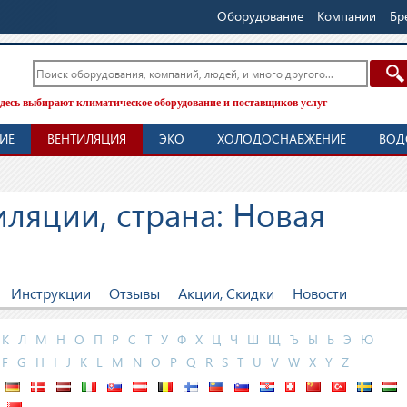
Оборудование
Компании
Бр
десь выбирают климатическое оборудование и поставщиков услуг
ИЕ
ВЕНТИЛЯЦИЯ
ЭКО
ХОЛОДОСНАБЖЕНИЕ
ВОД
ляции, страна: Новая
Инструкции
Отзывы
Акции, Скидки
Новости
К
Л
М
Н
О
П
Р
С
Т
У
Ф
Х
Ц
Ч
Ш
Щ
Ъ
Ы
Ь
Э
Ю
F
G
H
I
J
K
L
M
N
O
P
Q
R
S
T
U
V
W
X
Y
Z