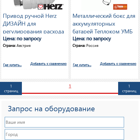
Привод ручной Herz
Металлический бокс для
ДИЗАЙН для
аккумуляторных
регулирования расхода
батарей Теплоком УМБ
теплоносителя через
Цена: по запросу
3/120
Цена: по запросу
приборы отопления
Страна:
Австрия
Страна:
Россия
Добавить к сравнению
Добавить к сравнению
Где купить...
Где купить...
1
1
1
страниц
страниц
Запрос на оборудование