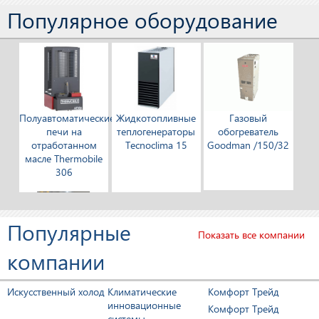
Популярное оборудование
Полуавтоматические
Жидкотопливные
Газовый
печи на
теплогенераторы
обогреватель
отработанном
Tecnoclima 15
Goodman /150/32
масле Thermobile
306
Популярные
Показать все компании
компании
Промышленные
Газовый
теплогенераторы
обогреватель
Искусственный холод
Климатические
Комфорт Трейд
Blowtherm 150
Goodman /050/32
инновационные
Комфорт Трейд
системы