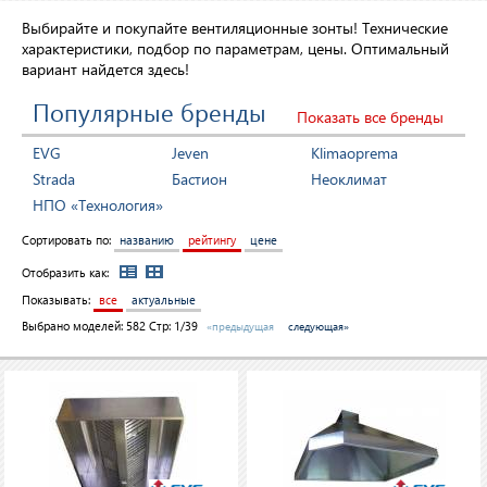
Выбирайте и покупайте вентиляционные зонты! Технические
характеристики, подбор по параметрам, цены. Оптимальный
вариант найдется здесь!
Популярные бренды
Показать все бренды
EVG
Jeven
Klimaoprema
Strada
Бастион
Неоклимат
НПО «Технология»
Сортировать по:
названию
рейтингу
цене
Отобразить как:
Показывать:
все
актуальные
Выбрано моделей:
582
Стр: 1/39
«предыдущая
следующая»