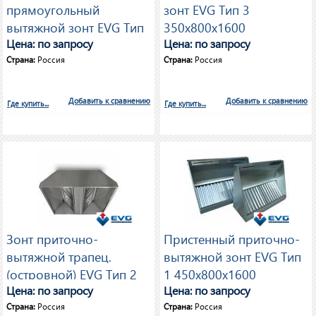
прямоугольный
зонт EVG Тип 3
вытяжной зонт EVG Тип
350х800х1600
3 350х1000х1000
Цена: по запросу
Цена: по запросу
Страна:
Россия
Страна:
Россия
Добавить к сравнению
Добавить к сравнению
Где купить...
Где купить...
Зонт приточно-
Пристенный приточно-
вытяжной трапец.
вытяжной зонт EVG Тип
(островной) EVG Тип 2
1 450х800х1600
350х1400х1600
Цена: по запросу
Цена: по запросу
Страна:
Россия
Страна:
Россия