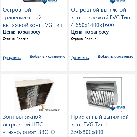
Островной
Островной вытяжной
трапециальный
зонт с врезкой EVG Тип
вытяжной зонт EVG Тип
4 650х1400х1600
3 350х1600х2000
Цена: по запросу
Цена: по запросу
Страна:
Россия
Страна:
Россия
Добавить к сравнению
Добавить к сравнению
Где купить...
Где купить...
Зонт вытяжной
Пристенный вытяжной
островной НПО
зонт EVG Тип 1
«Технология» ЗВО-О
350х800х800