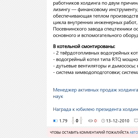
работников холдинга по двум причина
лизингу — финансовому инструменту, 
обеспечивающая теплом производстве
цикла внутренних инженерных работ,
Посевнинского завода спецтехники о
основного и вспомогательного обору
В котельной смонтированы:
- 2 твёрдотопливных водогрейных котл
- водогрейный котел типа RTQ мощно
- дутьевые вентиляторы и дымососы;
- система химводоподготовки; систем
Менеджер активных продаж холдинга
наук
Награда к юбилею президента холди
1.79
0
0
13-12-2010
ЧТОБЫ ОСТАВИТЬ КОММЕНТАРИЙ ПОЖАЛУЙСТА
АВТО