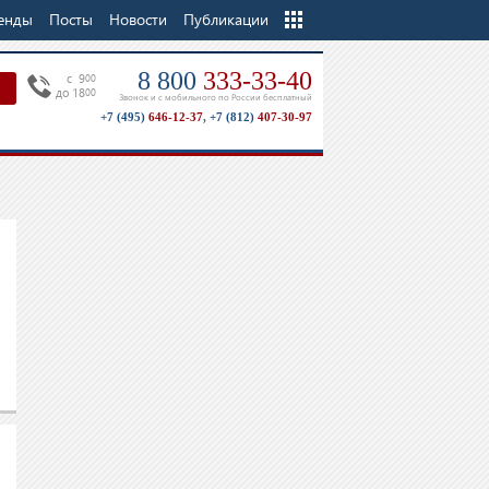
енды
Посты
Новости
Еще
Публикации
8 800
333-33-40
c 9
00
до 18
00
Звонок и с мобильного по России бесплатный
+7 (495)
646-12-37
,
+7 (812)
407-30-97