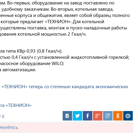
м. Во-первых, оборудование на завод поставлено по
удобному заказчикам. Во-вторых, котельная завода,
нные корпуса и общежития, являет собой образец полного
 которые предлагает «ТЕХНИОН». Для котельной
существлены поставка, монтаж и пуско-наладочные работы
дования котельной мощностью 2 Гкал/ч.
а типа КВр-0,93 (0,8 Гкал/ч);
стью 0,4 Гкал/ч с установленной жидкотопливной горелкой;
 насосное оборудование WILO;
а автоматизации.
 «ТЕХНИОН» теперь со степенью кандидата экономических
нга «ТЕХНИОН»
0
РИЗУЙТЕСЬ
.