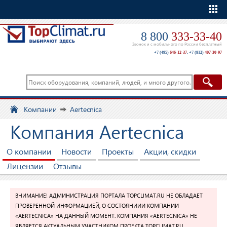
Еще
8 800
333-33-40
Звонок и с мобильного по России бесплатный
+7 (495)
646-12-37
,
+7 (812)
407-30-97
Компании
Aertecnica
Компания Aertecnica
О компании
Новости
Проекты
Акции, скидки
Лицензии
Отзывы
ВНИМАНИЕ! АДМИНИСТРАЦИЯ ПОРТАЛА TOPCLIMAT.RU НЕ ОБЛАДАЕТ
ПРОВЕРЕННОЙ ИНФОРМАЦИЕЙ, О СОСТОЯНИИИ КОМПАНИИ
«AERTECNICA» НА ДАННЫЙ МОМЕНТ. КОМПАНИЯ «AERTECNICA» НЕ
ЯВЛЯЕТСЯ АКТУАЛЬНЫМ УЧАСТНИКОМ ПРОЕКТА TOPCLIMAT.RU