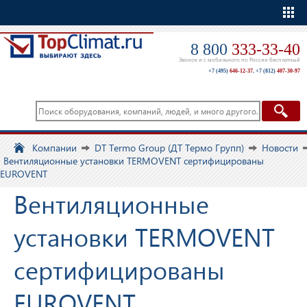
Еще
8 800
333-33-40
Звонок и с мобильного по России бесплатный
+7 (495)
646-12-37
,
+7 (812)
407-30-97
Компании
DT Termo Group (ДТ Термо Групп)
Новости
Вентиляционные установки TERMOVENT сертифицированы
EUROVENT
Вентиляционные
установки TERMOVENT
сертифицированы
EUROVENT