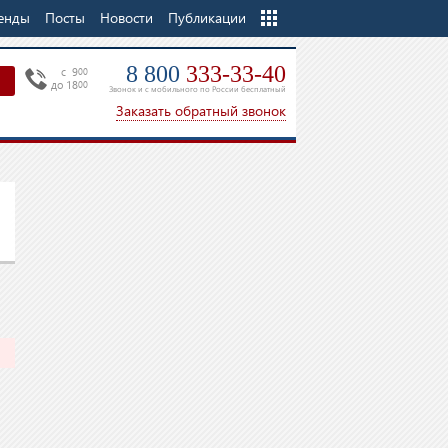
енды
Посты
Новости
Еще
Публикации
8 800
333-33-40
c 9
00
до 18
00
Звонок и с мобильного по России бесплатный
Заказать обратный звонок