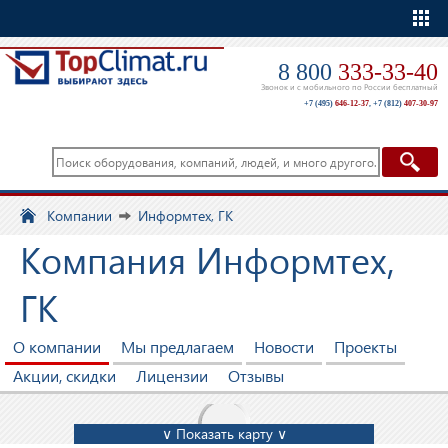
Еще
8 800
333-33-40
Звонок и с мобильного по России бесплатный
+7 (495)
646-12-37
,
+7 (812)
407-30-97
Компании
Информтех, ГК
Компания Информтех,
ГК
О компании
Мы предлагаем
Новости
Проекты
Акции, скидки
Лицензии
Отзывы
∨ Показать карту ∨