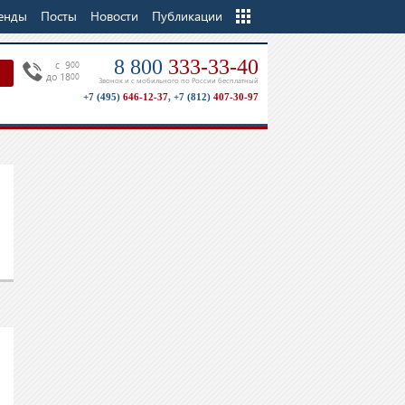
енды
Посты
Новости
Еще
Публикации
8 800
333-33-40
c 9
00
до 18
00
Звонок и с мобильного по России бесплатный
+7 (495)
646-12-37
,
+7 (812)
407-30-97