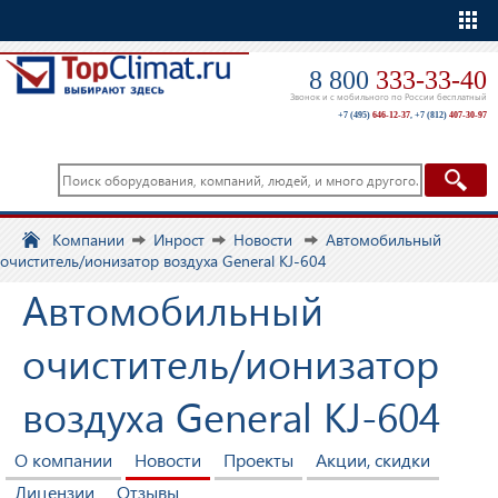
Еще
8 800
333-33-40
Звонок и с мобильного по России бесплатный
+7 (495)
646-12-37
,
+7 (812)
407-30-97
Компании
Инрост
Новости
Автомобильный
очиститель/ионизатор воздуха General KJ-604
Автомобильный
очиститель/ионизатор
воздуха General KJ-604
О компании
Новости
Проекты
Акции, скидки
Лицензии
Отзывы