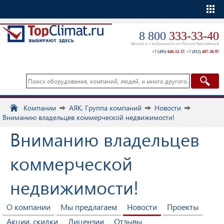
Еще
8 800
333-33-40
Звонок и с мобильного по России бесплатный
+7 (495)
646-12-37
,
+7 (812)
407-30-97
Компании
АЯК, Группа компаний
Новости
Вниманию владельцев коммерческой недвижимости!
Вниманию владельцев
коммерческой
недвижимости!
О компании
Мы предлагаем
Новости
Проекты
Акции, скидки
Лицензии
Отзывы