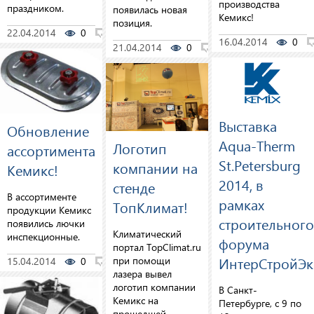
производства
праздником.
появилась новая
Кемикс!
позиция.
22.04.2014
0
0
16.04.2014
0
21.04.2014
0
0
Выставка
Обновление
Aqua-Therm
Логотип
ассортимента
St.Petersburg
компании на
Кемикс!
2014, в
стенде
В ассортименте
рамках
ТопКлимат!
продукции Кемикс
строительного
появились лючки
Климатический
инспекционные.
форума
портал TopClimat.ru
ИнтерСтройЭк
при помощи
15.04.2014
0
0
лазера вывел
логотип компании
В Санкт-
Кемикс на
Петербурге, с 9 по
прошедшей