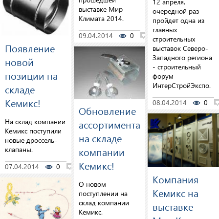
12 апреля,
выставке Мир
очередной раз
Климата 2014.
пройдет одна из
главных
09.04.2014
0
1
строительных
Появление
выставок Северо-
Западного региона
новой
- строительный
позиции на
форум
ИнтерСтройЭкспо.
складе
Кемикс!
08.04.2014
0
Обновление
На склад компании
ассортимента
Кемикс поступили
на складе
новые дроссель-
клапаны.
компании
Кемикс!
07.04.2014
0
0
Компания
О новом
Кемикс на
поступлении на
склад компании
выставке
Кемикс.