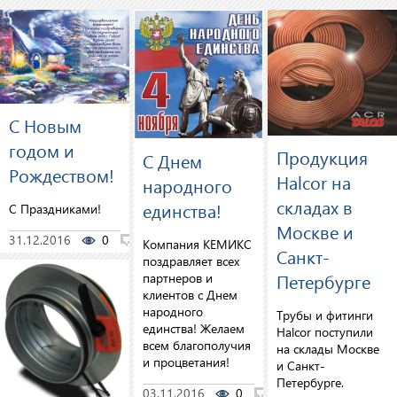
С Новым
годом и
Продукция
С Днем
Рождеством!
Halcor на
народного
складах в
единства!
С Праздниками!
Москве и
31.12.2016
0
0
Компания КЕМИКС
Санкт-
поздравляет всех
Петербурге
партнеров и
клиентов с Днем
народного
Трубы и фитинги
единства! Желаем
Halcor поступили
всем благополучия
на склады Москве
и процветания!
и Санкт-
Петербурге.
03.11.2016
0
0