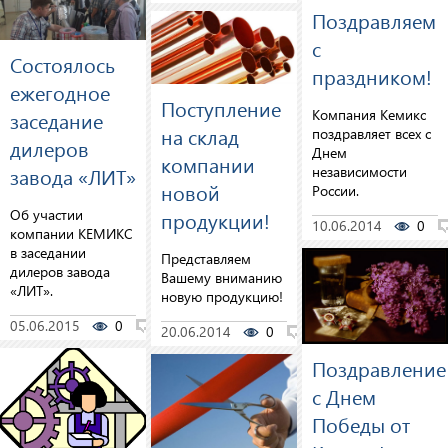
Поздравляем
с
Состоялось
праздником!
ежегодное
Поступление
Компания Кемикс
заседание
на склад
поздравляет всех с
дилеров
Днем
компании
независимости
завода «ЛИТ»
новой
России.
Об участии
продукции!
10.06.2014
0
компании КЕМИКС
в заседании
Представляем
дилеров завода
Вашему вниманию
«ЛИТ».
новую продукцию!
05.06.2015
0
0
20.06.2014
0
0
Поздравление
с Днем
Победы от