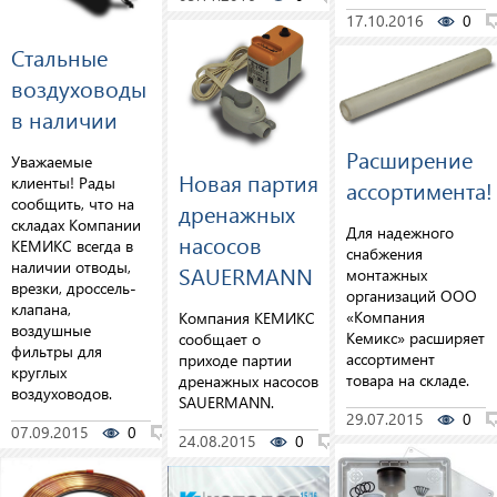
17.10.2016
0
Стальные
воздуховоды
в наличии
Расширение
Уважаемые
Новая партия
клиенты! Рады
ассортимента!
сообщить, что на
дренажных
складах Компании
Для надежного
насосов
КЕМИКС всегда в
снабжения
наличии отводы,
SAUERMANN
монтажных
врезки, дроссель-
организаций ООО
клапана,
«Компания
Компания КЕМИКС
воздушные
Кемикс» расширяет
сообщает о
фильтры для
ассортимент
приходе партии
круглых
товара на складе.
дренажных насосов
воздуховодов.
SAUERMANN.
29.07.2015
0
07.09.2015
0
0
24.08.2015
0
0