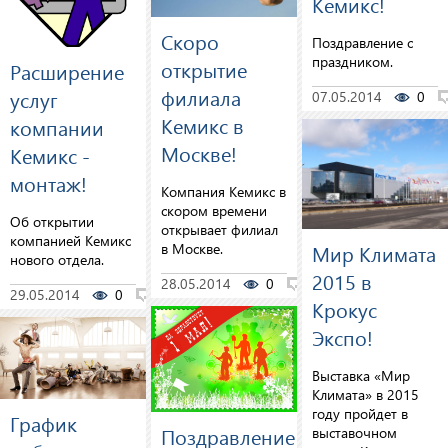
Кемикс!
Скоро
Поздравление с
праздником.
открытие
Расширение
филиала
услуг
07.05.2014
0
Кемикс в
компании
Москве!
Кемикс -
монтаж!
Компания Кемикс в
скором времени
Об открытии
открывает филиал
компанией Кемикс
в Москве.
Мир Климата
нового отдела.
2015 в
28.05.2014
0
0
29.05.2014
0
0
Крокус
Экспо!
Выставка «Мир
Климата» в 2015
году пройдет в
График
Поздравление
выставочном