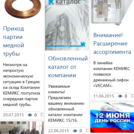
Приход
Внимание!
партии
Расширение
медной
ассортимента
трубы
Обновленный
В линейке
Несмотря на
каталог от
компании КЕМИКС
непростую
компании
появился
экономическую
дренажный сифон
ситуацию в Греции,
«VECAM».
Уважаемые
на склад Компании
клиенты!
КЕМИКС поступила
11.06.2015
0
Предлагаем
очередная партия
вашему вниманию
медной трубы.
обновленный
каталог компании
20.07.2015
0
0
КЕМИКС 15/16.
22.06.2015
0
0