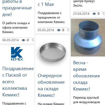
работы в
центре Крокус
с 1 Мая
Экспо.
праздничные
Поздравление с
дни!
23.04.2014
0
праздником от
компании Кемикс.
О работе склада и
офиса компании
05.05.2014
0
0
Кемикс.
06.05.2014
0
0
Весна -
Поздравление
время
с Пасхой от
Очередное
обновления
всего
обновление
склада
коллектива
на складе
Кемикс!
Кемикс!
Кемикс!
Переход круглый
для воздуховодов
Поздравление с
На складе Кемикс