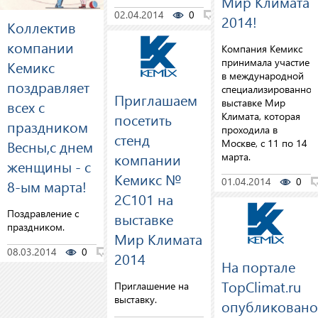
Мир Климата
02.04.2014
0
0
2014!
Коллектив
компании
Компания Кемикс
принимала участие
Кемикс
в международной
поздравляет
специализированной
Приглашаем
выставке Мир
всех с
посетить
Климата, которая
праздником
проходила в
стенд
Весны,с днем
Москве, с 11 по 14
компании
марта.
женщины - с
Кемикс №
01.04.2014
0
8-ым марта!
2C101 на
Поздравление с
выставке
праздником.
Мир Климата
08.03.2014
0
0
2014
На портале
TopClimat.ru
Приглашение на
выставку.
опубликовано