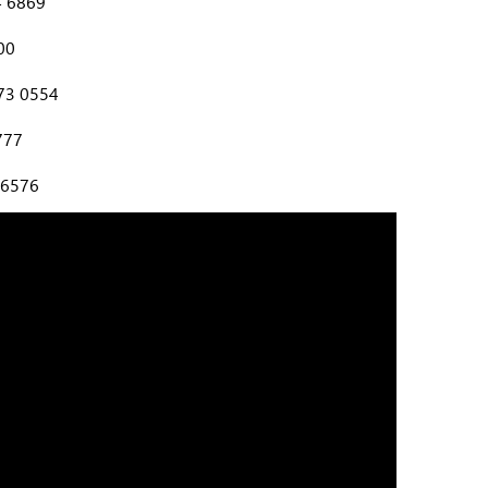
4 6869
00
73 0554
777
 6576