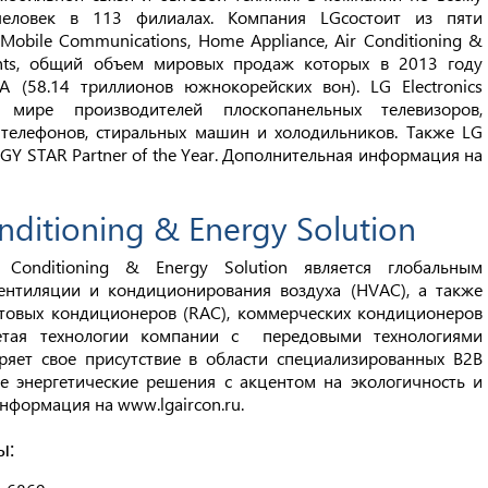
еловек в 113 филиалах. Компания LGсостоит из пяти
Mobile Communications, Home Appliance, Air Conditioning &
ents, общий объем мировых продаж которых в 2013 году
 (58.14 триллионов южнокорейских вон). LG Electronics
ире производителей плоскопанельных телевизоров,
телефонов, стиральных машин и холодильников. Также LG
RGY STAR Partner of the Year. Дополнительная информация на
onditioning & Energy Solution
r Conditioning & Energy Solution является глобальным
ентиляции и кондиционирования воздуха (HVAC), а также
товых кондиционеров (RAC), коммерческих кондиционеров
очетая технологии компании с передовыми технологиями
яет свое присутствие в области специализированных B2B
е энергетические решения с акцентом на экологичность и
нформация на www.lgaircon.ru.
ы: