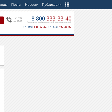
енды
Посты
Новости
Еще
Публикации
8 800
333-33-40
c 9
00
до 18
00
Звонок и с мобильного по России бесплатный
+7 (495)
646-12-37
,
+7 (812)
407-30-97