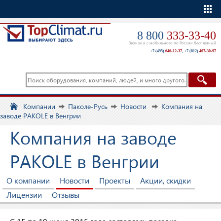
Еще
8 800
333-33-40
Звонок и с мобильного по России бесплатный
+7 (495)
646-12-37
,
+7 (812)
407-30-97
Компании
Паколе-Русь
Новости
Компания на
заводе PAKOLE в Венгрии
Компания на заводе
PAKOLE в Венгрии
О компании
Новости
Проекты
Акции, скидки
Лицензии
Отзывы