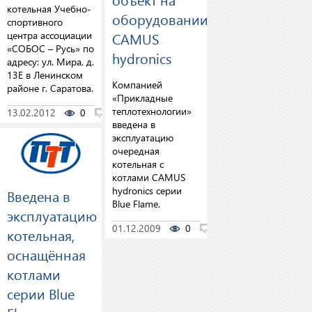
котельная Учебно-
оборудовании
спортивного
центра ассоциации
CAMUS
«СОБОС – Русь» по
hydronics
адресу: ул. Мира, д.
13Е в Ленинском
Компанией
районе г. Саратова.
«Прикладные
теплотехнологии»
13.02.2012
0
0
введена в
эксплуатацию
очередная
котельная с
котлами CAMUS
hydronics серии
Введена в
Blue Flame.
эксплуатацию
01.12.2009
0
0
котельная,
оснащённая
котлами
серии Blue