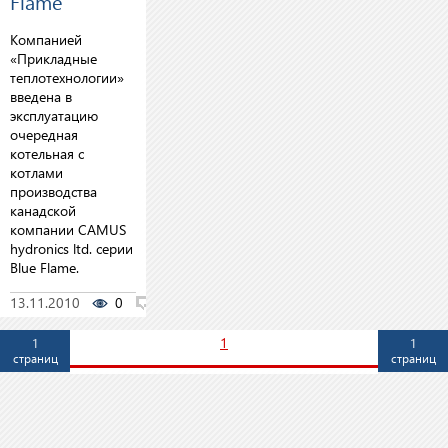
Flame
Компанией
«Прикладные
теплотехнологии»
введена в
эксплуатацию
очередная
котельная с
котлами
производства
канадской
компании CAMUS
hydronics ltd. серии
Blue Flame.
13.11.2010
0
0
1
1
1
страниц
страниц