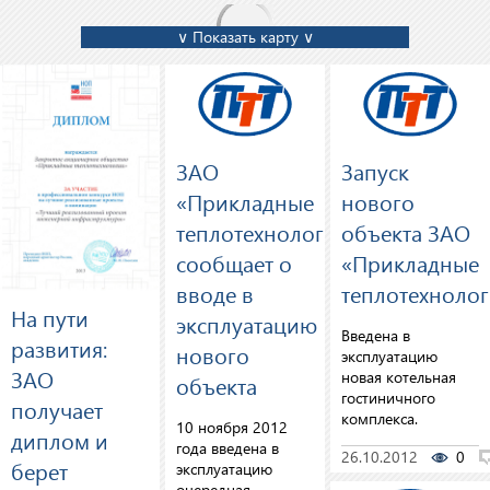
∨ Показать карту ∨
ЗАО
Запуск
«Прикладные
нового
теплотехнологии»
объекта ЗАО
сообщает о
«Прикладные
вводе в
теплотехноло
На пути
эксплуатацию
Введена в
развития:
нового
эксплуатацию
ЗАО
новая котельная
объекта
гостиничного
получает
комплекса.
10 ноября 2012
диплом и
года введена в
26.10.2012
0
берет
эксплуатацию
очередная