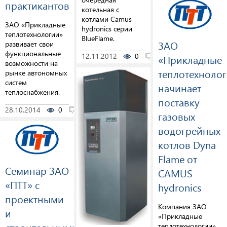
практикантов
котельная с
котлами Camus
ЗАО «Прикладные
hydronics серии
теплотехнологии»
BlueFlame.
ЗАО
развивает свои
функциональные
12.11.2012
0
0
«Прикладные
возможности на
теплотехноло
рынке автономных
систем
начинает
теплоснабжения.
поставку
28.10.2014
0
0
газовых
водогрейных
котлов Dyna
Flame от
Семинар ЗАО
CAMUS
«ПТТ» с
hydronics
проектными
Компания ЗАО
и
«Прикладные
теплотехнологии»