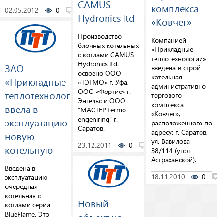
CAMUS
комплекса
02.05.2012
0
0
Hydronics ltd
«Ковчег»
Производство
Компанией
блочных котельных
«Прикладные
с котлами CAMUS
теплотехнологии»
Hydronics ltd.
ЗАО
введена в строй
освоено ООО
котельная
«Прикладные
«ТЭГМО» г. Уфа,
административно-
ООО «Фортис» г.
теплотехнологии»
торгового
Энгельс и ООО
комплекса
ввела в
“МАСТЕР termo
«Ковчег»,
engeniring” г.
эксплуатацию
расположенного по
Саратов.
адресу: г. Саратов,
новую
ул. Вавилова
23.12.2011
0
0
котельную
38/114 (угол
Астраханской).
Введена в
18.11.2010
0
эксплуатацию
очередная
котельная с
Новый
котлами серии
BlueFlame. Это
объект на