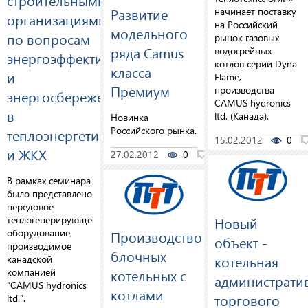
строительными
Развитие
начинает поставку
организациями
на Российский
модельного
по вопросам
рынок газовых
ряда Camus
водогрейных
энергоэффективности
котлов серии Dyna
класса
и
Flame,
Премиум
производства
энергосбережения
CAMUS hydronics
в
ltd. (Канада).
Новинка
Российского рынка.
теплоэнергетике
15.02.2012
0
и ЖКХ
27.02.2012
0
0
В рамках семинара
было представлено
передовое
Новый
теплогенерирующее
оборудование,
Производство
объект -
производимое
блочных
котельная
канадской
компанией
котельных с
администрати
“CAMUS hydronics
котлами
торгового
ltd.”.