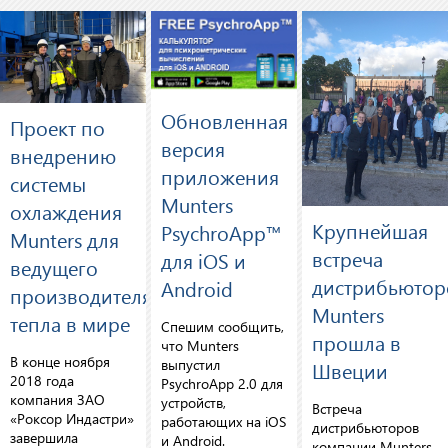
Обновленная
Проект по
версия
внедрению
приложения
системы
Munters
охлаждения
Крупнейшая
PsychroApp™
Munters для
встреча
для iOS и
ведущего
дистрибьютор
Android
производителя
Munters
тепла в мире
Спешим сообщить,
прошла в
что Munters
В конце ноября
выпустил
Швеции
2018 года
PsychroApp 2.0 для
компания ЗАО
устройств,
Встреча
«Роксор Индастри»
работающих на iOS
дистрибьюторов
завершила
и Android.
компании Munters