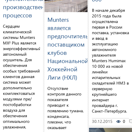
производственных
В начале декабря
процессов
2015 года была
Munters
осуществлена
является
Сердцем
первая в России
климатической
поставка, установка
предпочтительным
системы Munters
и ввод в
поставщиком
MX² Plus является
эксплуатацию
энергоэффективный
автономного
клубов
автономный
увлажнителя
Национальной
осушитель. Для
Munters Humimax
обеспечения
10 000 из новой
Хоккейной
особых требований
линейки
Лиги (НХЛ)
клиентов данная
испарительных
система может
охладителей HM3 в
дополнительно
Отсутствие
серверную
комплектоваться
контроля данного
крупнейшего
модулями пре/
показателя
интернет
постобработки
приводит к
провайдера г.
воздуха для
появлению тумана,
Санкт-Петербурга.
обеспечения
конденсата,
оптимального
30.12.2015
0
плесени, что
увлажнения,
оказывает