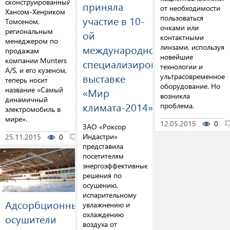
сконструированный
приняла
от необходимости
Хансом-Хенриком
пользоваться
участие в 10-
Томсеном,
очками или
региональным
ой
контактными
менеджером по
линзами, используя
международной
продажам
новейшие
компании Munters
специализированной
технологии и
A/S, и его кузеном,
выставке
ультрасовременное
теперь носит
оборудование. Но
название «Самый
«Мир
возникла
динамичный
климата-2014»
проблема.
электромобиль в
мире».
12.05.2015
0
ЗАО «Роксор
Индастри»
25.11.2015
0
0
представила
посетителям
энергоэффективные
решения по
осушению,
испарительному
Адсорбционные
увлажнению и
охлаждению
осушители
воздуха от