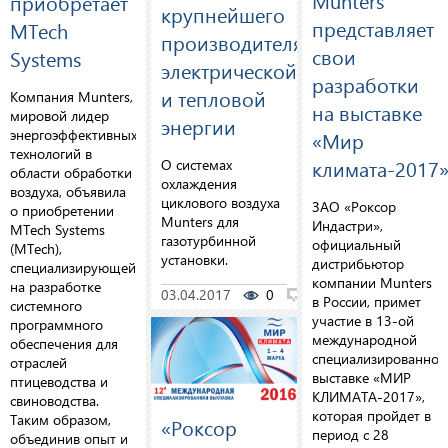
Munters
приобретает
крупнейшего
представляет
MTech
производителя
свои
Systems
электрической
разработки
и тепловой
Компания Munters,
на выставке
мировой лидер
энергии
энергоэффективных
«Мир
технологий в
климата-2017
О системах
области обработки
охлаждения
воздуха, объявила
циклового воздуха
ЗАО «Роксор
о приобретении
Munters для
Индастри»,
MTech Systems
газотурбинной
официальный
(MTech),
установки.
дистрибьютор
специализирующейся
компании Munters
на разработке
03.04.2017
0
0
в России, примет
системного
участие в 13-ой
программного
международной
обеспечения для
специализированной
отраслей
выставке «МИР
птицеводства и
КЛИМАТА-2017»,
свиноводства.
которая пройдет в
Таким образом,
«Роксор
период с 28
объединив опыт и