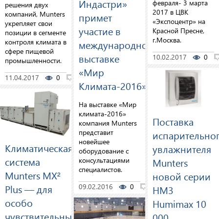
Индастри»
февраля- 3 марта
решения двух
2017 в ЦВК
компаний, Munters
примет
«Экспоцентр» на
укрепляет свои
участие в
Красной Пресне,
позиции в сегменте
г.Москва.
контроля климата в
международной
сфере пищевой
выставке
10.02.2017
0
промышленности.
«Мир
11.04.2017
0
0
Климата-2016»
На выставке «Мир
климата-2016»
Поставка
компания Munters
представит
испарительно
новейшее
Климатическая
увлажнителя
оборудование с
система
консультациями
Munters
специалистов.
Munters MX²
новой cерии
09.02.2016
0
0
Plus — для
HM3
особо
Humimax 10
чувствительных
000