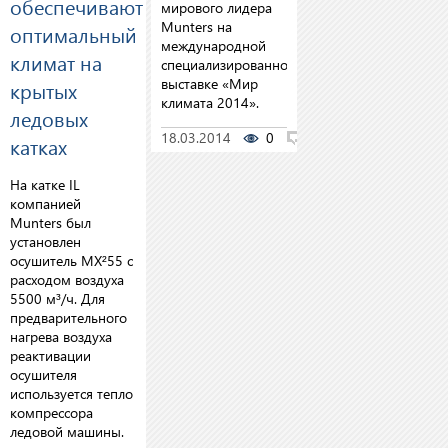
обеспечивают
мирового лидера
Munters на
оптимальный
международной
климат на
специализированной
выставке «Мир
крытых
климата 2014».
ледовых
18.03.2014
0
0
катках
На катке IL
компанией
Munters был
установлен
осушитель MX²55 с
расходом воздуха
5500 м³/ч. Для
предварительного
нагрева воздуха
реактивации
осушителя
используется тепло
компрессора
ледовой машины.