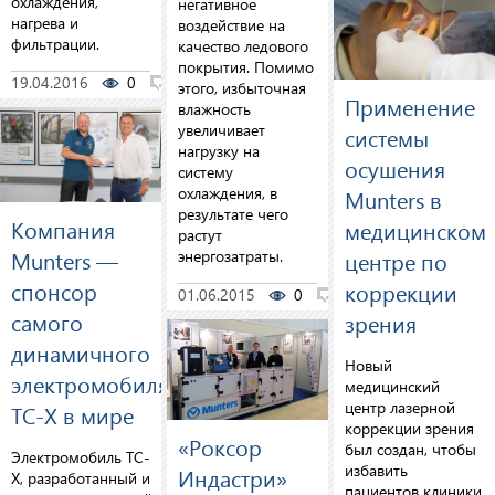
охлаждения,
негативное
нагрева и
воздействие на
фильтрации.
качество ледового
покрытия. Помимо
19.04.2016
0
0
этого, избыточная
Применение
влажность
увеличивает
системы
нагрузку на
осушения
систему
охлаждения, в
Munters в
результате чего
Компания
медицинском
растут
Munters —
центре по
энергозатраты.
спонсор
коррекции
01.06.2015
0
0
самого
зрения
динамичного
Новый
электромобиля
медицинский
центр лазерной
TC-X в мире
коррекции зрения
«Роксор
был создан, чтобы
Электромобиль TC-
избавить
Индастри»
Х, разработанный и
пациентов клиники