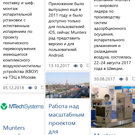
поставку и шеф-
Приложение было
— мирового
монтаж
выпущено ещё в
лидера по
испарительной
2011 году и было
производству
установки с
доступно только
систем
естественным
для пользователей
адсорбционного
испарением по
iOS, сейчас Munters
осушения,
проекту
рад представить
испарительного
технического
версию и для
увлажнения и
перевооружения
пользователей
охлаждения
имеющегося
Android.
воздуха, состоялась
комплексного
22-24 августа 2017
воздухоочистительного
13.10.2017
0
0
года в Швеции.
устройства (КВОУ)
на ТЭЦ в Москве.
30.08.2017
0
05.12.2018
0
0
Работа над
масштабным
проектом
Munters
для