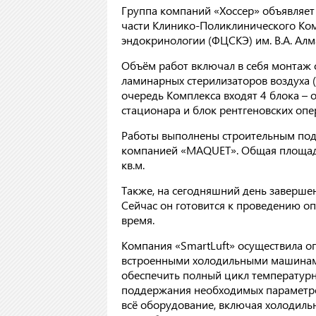
Группа компаний «Хоссер» объявляет
части Клинико-Поликлинического Ком
эндокринологии (ФЦСКЭ) им. В.А. Алм
Объём работ включал в себя монтаж 
ламинарных стерилизаторов воздуха 
очередь Комплекса входят 4 блока – 
стационара и блок рентгеновских оп
Работы выполнены строительным под
компанией «MAQUET». Общая площадь
кв.м.
Также, на сегодняшний день заверше
Сейчас он готовится к проведению о
время.
Компания «SmartLuft» осуществила о
встроенными холодильными машинами
обеспечить полный цикл температурн
поддержания необходимых параметро
всё оборудование, включая холодиль