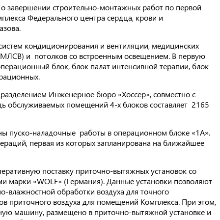
 о завершении строительно-монтажных работ по первой
плекса Федерального центра сердца, крови и
азова.
систем кондиционирования и вентиляции, медицинских
(МЛСВ) и потолков со встроенным освещением. В первую
операционный блок, блок палат интенсивной терапии, блок
ерационных.
разделением Инженерное бюро «Хоссер», совместно с
 обслуживаемых помещений 4-х блоков составляет 2165
ны пуско-наладочные работы в операционном блоке «1А».
пераций, первая из которых запланирована на ближайшее
перативную поставку приточно-вытяжных установок со
 марки «WOLF» (Германия). Данные установки позволяют
о-влажностной обработки воздуха для точного
в приточного воздуха для помещений Комплекса. При этом,
ную машину, размещено в приточно-вытяжной установке и