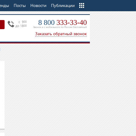
енды
Посты
Новости
Еще
Публикации
8 800
333-33-40
c 9
00
до 18
00
Звонок и с мобильного по России бесплатный
Заказать обратный звонок
И