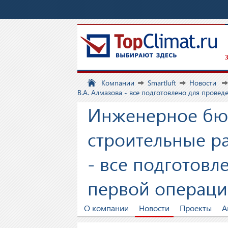
З
Компании
Smartluft
Новости
В.А. Алмазова - все подготовлено для прове
Инженерное бю
строительные р
- все подготовл
первой операц
О компании
Новости
Проекты
А