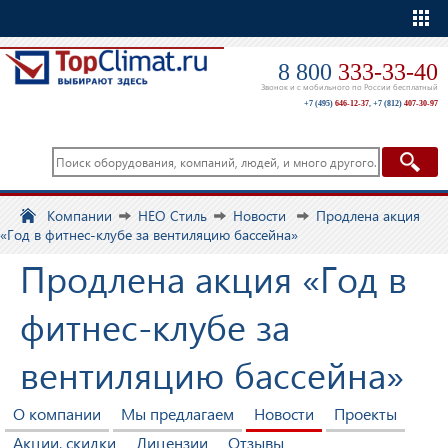
Еще
8 800
333-33-40
Звонок и с мобильного по России бесплатный
+7 (495)
646-12-37
,
+7 (812)
407-30-97
Компании
НЕО Стиль
Новости
Продлена акция
«Год в фитнес-клубе за вентиляцию бассейна»
Продлена акция «Год в
фитнес-клубе за
вентиляцию бассейна»
О компании
Мы предлагаем
Новости
Проекты
Акции, скидки
Лицензии
Отзывы