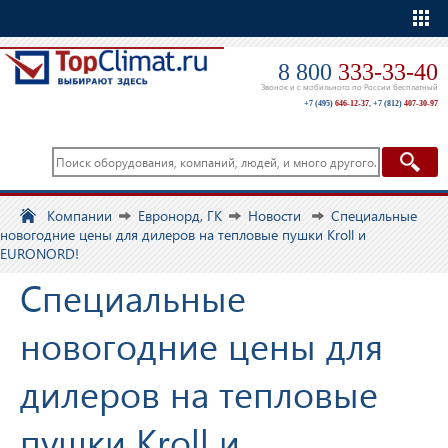
Еще
8 800
333-33-40
Звонок и с мобильного по России бесплатный
+7 (495)
646-12-37
,
+7 (812)
407-30-97
Компании
Евронорд, ГК
Новости
Специальные
новогодние цены для дилеров на тепловые пушки Kroll и
EURONORD!
Специальные
новогодние цены для
дилеров на тепловые
пушки Kroll и