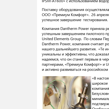
IPSM-A1600» с использованием водор
Поставку оборудования осуществляла
ООО «Премиум Комфорт». 26 апреля 2
успешное завершение тестирования.
Компания Dantherm Power приняла ре
успешным завершением пилотного пр
United Elements Group. По словам Пе
Dantherm Power, компания считает р
нашего дальнейшего развития. «Те и
уникальны и эффективны, что доказа
надеемся, что он станет первым в че
партнерами, «Премиум Комфорт» и Un
и активно развиваться на российском
«В насто
широкое 
компания
Безуслов
минималь
подтверж
Особенно