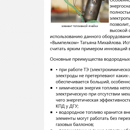
энергосна
полность
электроп
позволит,
элемент топливной ячейки
высокой 
использованию данного оборудовани
«Вымпелком» Татьяна Михайлова. Ис
считать ярким примером инноваций в
Основные преимущества водородных 
• при работе ТЭ (электрохимическо
электроды не претерпевают каких-
обеспечивается больший, особенно
• химическая энергия топлива неп
электрическую при отсутствии меха
чего энергетическая эффективност
КПД у ДГУ;
• водородное топливо хранится вн
элементы могут работать без пере
газовых баллонов;