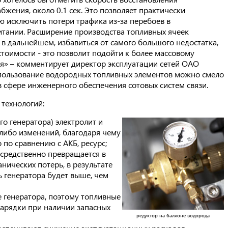
бжения, около 0.1 сек. Это позволяет практически
ю исключить потери трафика из-за перебоев в
итании. Расширение производства топливных ячеек
 в дальнейшем, избавиться от самого большого недостатка,
стоимости - это позволит подойти к более массовому
я» – комментирует директор эксплуатации сетей ОАО
пользование водородных топливных элементов можно смело
 сфере инженерного обеспечения сотовых систем связи.
технологий:
го генератора) электролит и
либо изменений, благодаря чему
 по сравнению с АКБ, ресурс;
осредственно превращается в
нических потерь, в результате
ь генератора будет выше, чем
е генератора, поэтому топливные
зарядки при наличии запасных
редуктор на баллоне водорода