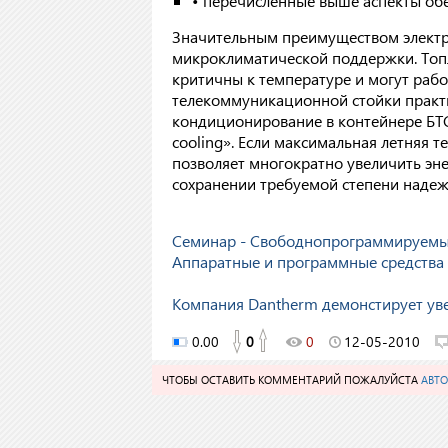
• перечисленные выше аспекты об
Значительным преимуществом электр
микроклиматической поддержки. Топл
критичны к температуре и могут рабо
телекоммуникационной стойки практи
кондиционирование в контейнере БТС
cooling». Если максимальная летняя т
позволяет многократно увеличить эн
сохранении требуемой степени наде
Семинар - Свободнопрограммируемые 
Аппаратные и программные средства
Компания Dantherm демонстирует ув
0.00
0
0
12-05-2010
ЧТОБЫ ОСТАВИТЬ КОММЕНТАРИЙ ПОЖАЛУЙСТА
АВТО