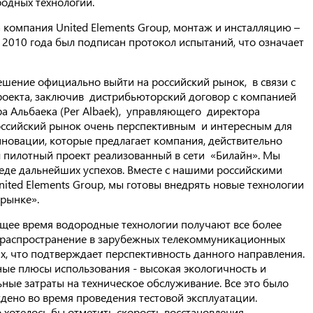
одных технологий.
 компания United Elements Group, монтаж и инсталляцию –
010 года был подписан протокол испытаний, что означает
шение официально выйти на российский рынок, в связи с
оекта, заключив дистрибьюторский договор с компанией
ра Альбаека (Per Albaek), управляющего директора
оссийский рынок очень перспективным и интересным для
нновации, которые предлагает компания, действительно
л пилотный проект реализованный в сети «Билайн». Мы
реде дальнейших успехов. Вместе с нашими российскими
ited Elements Group, мы готовы внедрять новые технологии
 рынке».
ящее время водородные технологии получают все более
распространение в зарубежных телекоммуникационных
х, что подтверждает перспективность данного направления.
ные плюсы использования - высокая экологичность и
ные затраты на техническое обслуживание. Все это было
дено во время проведения тестовой эксплуатации.
 хотелось бы отметить скорость восстановления