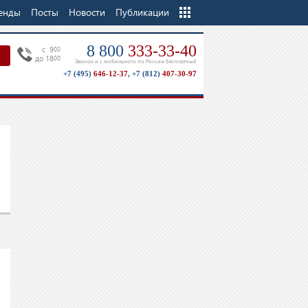
енды
Посты
Новости
Еще
Публикации
8 800
333-33-40
c 9
00
до 18
00
Звонок и с мобильного по России бесплатный
+7 (495)
646-12-37
,
+7 (812)
407-30-97