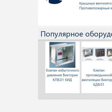
Крышные вентилят
Противопожарные к
Популярное оборуд
Клапан избыточного
Клапан
давления Виктория
противодымно
КПВ.01 КИД
вентиляции Викто
КДВ.01