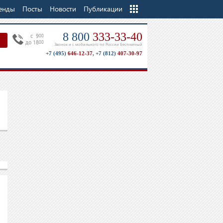
енды
Посты
Новости
Еще
Публикации
8 800
333-33-40
c 9
00
до 18
00
Звонок и с мобильного по России бесплатный
+7 (495)
646-12-37
,
+7 (812)
407-30-97