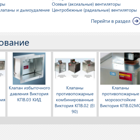
оры
Осевые (аксиальные) вентиляторы
лапаны и дымоудаление
Центробежные (радиальные) вентиляторы
Перейти в раздел
ование
Клапан избыточного
Клапаны
Клапаны
й
давления Виктория
противопожарные
противопожарные
рия
КПВ.03 КИД
комбинированные
морозостойкие
Виктория КПВ.02 (EI
Виктория КПВ.02М
90)