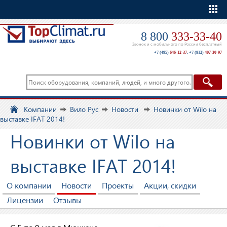
Еще
8 800
333-33-40
Звонок и с мобильного по России бесплатный
+7 (495)
646-12-37
,
+7 (812)
407-30-97
Компании
Вило Рус
Новости
Новинки от Wilo на
выставке IFAT 2014!
Новинки от Wilo на
выставке IFAT 2014!
О компании
Новости
Проекты
Акции, скидки
Лицензии
Отзывы