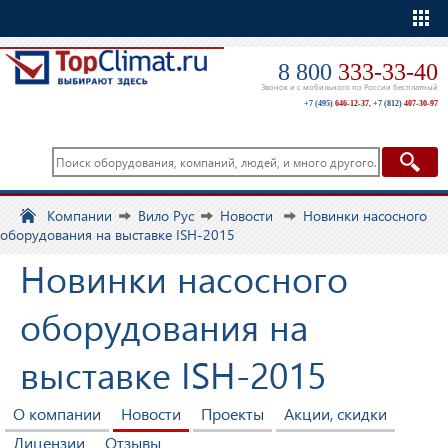
Еще
8 800
333-33-40
Звонок и с мобильного по России бесплатный
+7 (495)
646-12-37
,
+7 (812)
407-30-97
Компании
Вило Рус
Новости
Новинки насосного
оборудования на выставке ISH-2015
Новинки насосного
оборудования на
выставке ISH-2015
О компании
Новости
Проекты
Акции, скидки
Лицензии
Отзывы