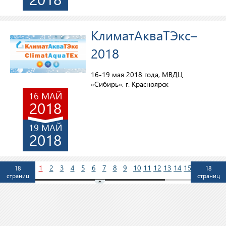
КлиматАкваТЭкс–
2018
16-19 мая 2018 года, МВДЦ
«Сибирь», г. Красноярск
16 МАЙ
2018
19 МАЙ
2018
1
2
3
4
5
6
7
8
9
10
11
12
13
14
15
18
18
страниц
страниц