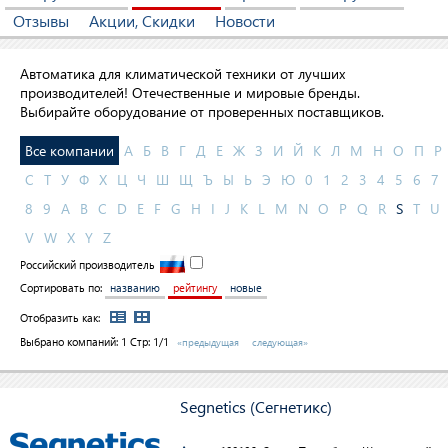
Отзывы
Акции, Скидки
Новости
Автоматика для климатической техники от лучших
производителей! Отечественные и мировые бренды.
Выбирайте оборудование от проверенных поставщиков.
Все компании
А
Б
В
Г
Д
Е
Ж
З
И
Й
К
Л
М
Н
О
П
Р
С
Т
У
Ф
Х
Ц
Ч
Ш
Щ
Ъ
Ы
Ь
Э
Ю
0
1
2
3
4
5
6
7
8
9
A
B
C
D
E
F
G
H
I
J
K
L
M
N
O
P
Q
R
S
T
U
V
W
X
Y
Z
Российский производитель
Сортировать по:
названию
рейтингу
новые
Отобразить как:
Выбрано компаний:
1
Стр: 1/1
«предыдущая
следующая»
Segnetics (Сегнетикс)