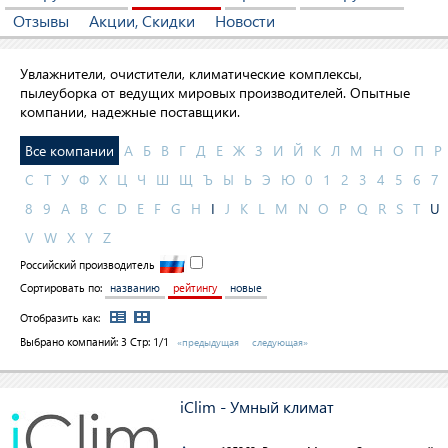
Отзывы
Акции, Скидки
Новости
Увлажнители, очистители, климатические комплексы,
пылеуборка от ведущих мировых производителей. Опытные
компании, надежные поставщики.
Все компании
А
Б
В
Г
Д
Е
Ж
З
И
Й
К
Л
М
Н
О
П
Р
С
Т
У
Ф
Х
Ц
Ч
Ш
Щ
Ъ
Ы
Ь
Э
Ю
0
1
2
3
4
5
6
7
8
9
A
B
C
D
E
F
G
H
I
J
K
L
M
N
O
P
Q
R
S
T
U
V
W
X
Y
Z
Российский производитель
Сортировать по:
названию
рейтингу
новые
Отобразить как:
Выбрано компаний:
3
Стр: 1/1
«предыдущая
следующая»
iClim - Умный климат