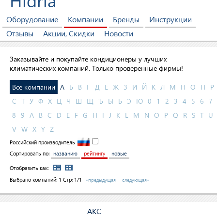
Hidria
Оборудование
Компании
Бренды
Инструкции
Отзывы
Акции, Скидки
Новости
Заказывайте и покупайте кондиционеры у лучших
климатических компаний. Только проверенные фирмы!
Все компании
А
Б
В
Г
Д
Е
Ж
З
И
Й
К
Л
М
Н
О
П
Р
С
Т
У
Ф
Х
Ц
Ч
Ш
Щ
Ъ
Ы
Ь
Э
Ю
0
1
2
3
4
5
6
7
8
9
A
B
C
D
E
F
G
H
I
J
K
L
M
N
O
P
Q
R
S
T
U
V
W
X
Y
Z
Российский производитель
Сортировать по:
названию
рейтингу
новые
Отобразить как:
Выбрано компаний:
1
Стр: 1/1
«предыдущая
следующая»
АКС