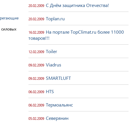
С Днём защитника Отечества!
20.02.2009
ерегающие
Toplan.ru
20.02.2009
 силовых
На портале TopClimat.ru более 11000
16.02.2009
товаров!!!
Toiler
12.02.2009
Viadrus
09.02.2009
SMARTLUFT
09.02.2009
HTS
06.02.2009
Термоальянс
06.02.2009
Северянин
05.02.2009