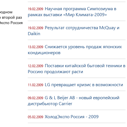
Научная программа Симпозиума в
19.02.2009
родном
рамках выставки «Мир Климата-2009»
 второй раз
Экспо Россия
Результат сотрудничества McQuay и
19.02.2009
Daikin
Снижается уровень продаж японских
13.02.2009
кондиционеров
Поставки китайской бытовой техники в
12.02.2009
Россию продолжают расти
LG превращает кризис в возможности
11.02.2009
G & L Beijer AB - новый европейский
09.02.2009
дистрибьютор Carrier
ХолодЭкспо Россия - 2009
05.02.2009