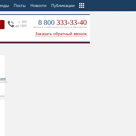
енды
Посты
Новости
Еще
Публикации
8 800
333-33-40
c 9
00
до 18
00
Звонок и с мобильного по России бесплатный
Заказать обратный звонок
2005