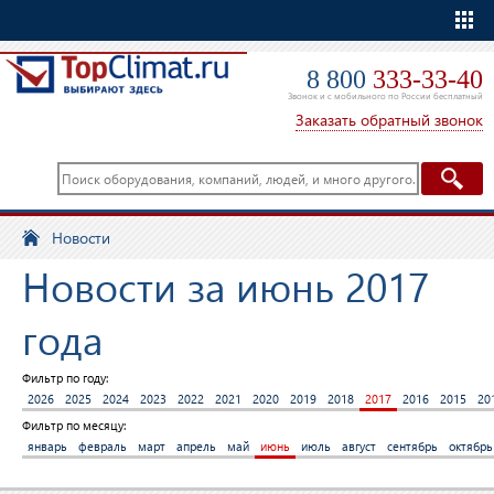
Еще
8 800
333-33-40
Звонок и с мобильного по России бесплатный
Заказать обратный звонок
Новости
Новости за июнь 2017
года
Фильтр по году:
2026
2025
2024
2023
2022
2021
2020
2019
2018
2017
2016
2015
20
Фильтр по месяцу:
январь
февраль
март
апрель
май
июнь
июль
август
сентябрь
октябрь