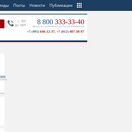
енды
Посты
Новости
Еще
Публикации
8 800
333-33-40
c 9
00
до 18
00
Звонок и с мобильного по России бесплатный
+7 (495)
646-12-37
,
+7 (812)
407-30-97
2005