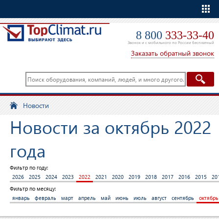
Еще
8 800
333-33-40
Звонок и с мобильного по России бесплатный
Заказать обратный звонок
Новости
Новости за октябрь 2022
года
Фильтр по году:
2026
2025
2024
2023
2022
2021
2020
2019
2018
2017
2016
2015
20
Фильтр по месяцу:
январь
февраль
март
апрель
май
июнь
июль
август
сентябрь
октябрь