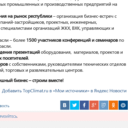
ных промышленных и производственных предприятий на
ия на рынок республики
– организация бизнес-встреч с
мпаний-застройщиков, проектных, инженерных,
специалистами организаций ЖКХ, ВХК, управляющих и
асли – более
1500 участников конференций и семинаров
по
асли.
дения презентаций
оборудования, материалов, проектов и
х посетителей
.
оров
с собственниками, руководителями технических отделов
, торговых и развлекательных центров.
ешный бизнес – строим вместе!
Добавить TopClimat.ru в «Мои источники» в Яндекс Новости
вость
РИЗУЙТЕСЬ
.