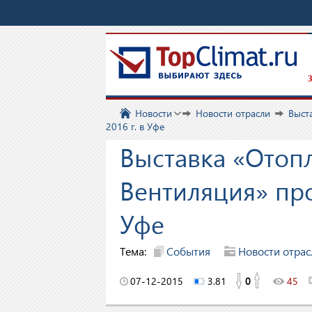
З
Новости
Новости отрасли
Выст
2016 г. в Уфе
Выставка «Отоп
Вентиляция» прой
Уфе
Тема:
События
Новости отрас
07-12-2015
3.81
0
45