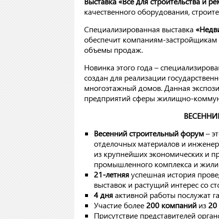
Выставка «Все для строительства и р
качественного оборудования, строит
Специализированная выставка
«Недв
обеспечит компаниям-застройщикам 
объемы продаж.
Новинка этого года – специализиров
создан для реализации государствен
многоэтажный домов. Данная экспоз
предприятий сферы жилищно-коммуна
ВЕСЕННИ
Весенний строительный форум
– э
отделочных материалов и инженер
из крупнейших экономических и п
промышленного комплекса и жилищ
21-летняя
успешная история прове
выставок и растущий интерес со с
4 дня
активной работы послужат га
Участие более
200 компаний
из
20 
Присутствие представителей орган