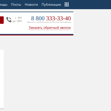
енды
Посты
Новости
Еще
Публикации
8 800
333-33-40
c 9
00
до 18
00
Звонок и с мобильного по России бесплатный
Заказать обратный звонок