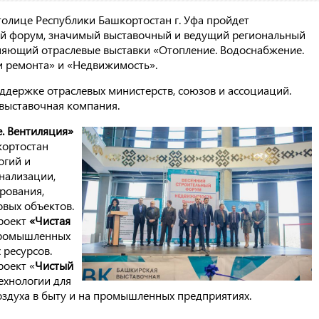
столице Республики Башкортостан г. Уфа пройдет
й форум, значимый выставочный и ведущий региональный
иняющий отраслевые выставки «Отопление. Водоснабжение.
 и ремонта» и «Недвижимость».
держке отраслевых министерств, союзов и ассоциаций.
выставочная компания.
. Вентиляция»
кортостан
огий и
нализации,
рования,
вых объектов.
роект
«Чистая
промышленных
 ресурсов.
оект «
Чистый
ехнологии для
здуха в быту и на промышленных предприятиях.