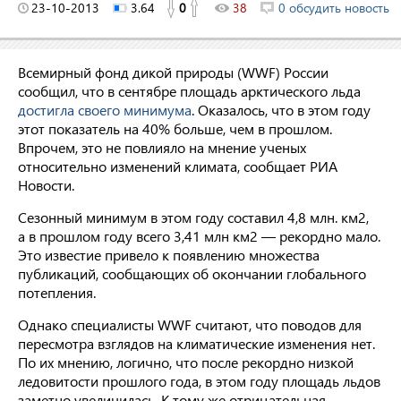
23-10-2013
3.64
0
38
0 обсудить новость
Всемирный фонд дикой природы (WWF) России
сообщил, что в сентябре площадь арктического льда
достигла своего минимума
. Оказалось, что в этом году
этот показатель на 40% больше, чем в прошлом.
Впрочем, это не повлияло на мнение ученых
относительно изменений климата, сообщает РИА
Новости.
Сезонный минимум в этом году составил 4,8 млн. км2,
а в прошлом году всего 3,41 млн км
2
— рекордно мало.
Это известие привело к появлению множества
публикаций, сообщающих об окончании глобального
потепления.
Однако специалисты WWF считают, что поводов для
пересмотра взглядов на климатические изменения нет.
По их мнению, логично, что после рекордно низкой
ледовитости прошлого года, в этом году площадь льдов
заметно увеличилась. К тому же отрицательная