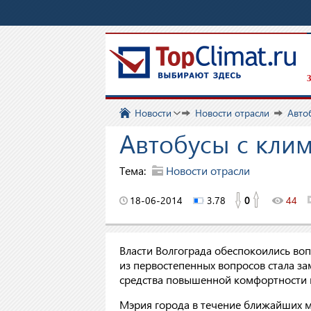
З
Новости
Новости отрасли
Авто
Автобусы с кли
Тема:
Новости отрасли
18-06-2014
3.78
0
44
Власти Волгограда обеспокоились во
из первостепенных вопросов стала з
средства повышенной комфортности и 
Мэрия города в течение ближайших м