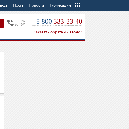
енды
Посты
Новости
Еще
Публикации
8 800
333-33-40
c 9
00
до 18
00
Звонок и с мобильного по России бесплатный
Заказать обратный звонок