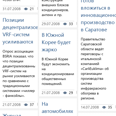
готов
внешних блоков
вложиться в
31.07.2008
21
0
кондиционеров,
инновационн
антенн и пр.
Позиции
производство
29.07.2008
33
0
децентрализованных
в Саратове
VRF-систем
В Южной
Правительство
усиливаются
Корее будет
Саратовской
жарко
области ведёт
Опрос ассоциации
переговоры с
BSRIA показал, что
итальянской
В Южной Корее
что позиции
компанией
будут экономить
децентрализованных
«CarliEuklima» об
на
VRF-систем на
организации
кондиционировании
рынке усиливаются
производства
общественных
по сравнению с
систем
помещений.
традиционными
инфракрасного
системами «чиллер
21.07.2008
29
0
обогрева в
- фанкойлы».
регионе.
На
21.07.2008
37
0
14.07.2008
35
автомобилях
Журнал