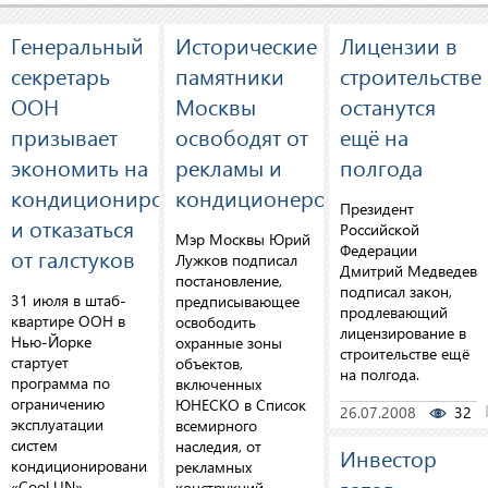
Генеральный
Исторические
Лицензии в
секретарь
памятники
строительстве
ООН
Москвы
останутся
призывает
освободят от
ещё на
экономить на
рекламы и
полгода
кондиционировании
кондиционеров
Президент
и отказаться
Российской
Мэр Москвы Юрий
Федерации
от галстуков
Лужков подписал
Дмитрий Медведев
постановление,
подписал закон,
31 июля в штаб-
предписывающее
продлевающий
квартире ООН в
освободить
лицензирование в
Нью-Йорке
охранные зоны
строительстве ещё
стартует
объектов,
на полгода.
программа по
включенных
ограничению
ЮНЕСКО в Список
26.07.2008
32
эксплуатации
всемирного
систем
наследия, от
Инвестор
кондиционирования
рекламных
«Cool UN».
конструкций