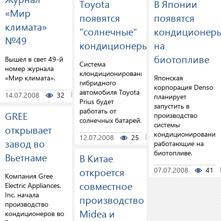
Toyota
В Японии
«Мир
появятся
появятся
климата»
"солнечные"
кондиционер
№49
кондиционеры
на
биотопливе
Вышел в свет 49-й
Система
номер журнала
клондиционирования
«Мир климата».
Японская
гибридного
корпорация Denso
автомобиля Toyota
14.07.2008
32
0
планирует
Prius будет
запустить в
работать от
GREE
производство
солнечных батарей.
системы
открывает
кондиционирования,
12.07.2008
25
0
завод во
работающие на
биотопливе.
Вьетнаме
В Китае
откроется
07.07.2008
41
Компания Gree
совместное
Electric Appliances,
Inc. начала
производство
производство
Midea и
кондиционеров во