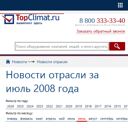
Еще
8 800
333-33-40
Звонок и с мобильного по России бесплатный
Заказать обратный звонок
Новости
Новости отрасли
Новости отрасли за
июль 2008 года
Фильтр по году:
2026
2025
2024
2023
2022
2021
2020
2019
2018
2017
2016
2015
20
Фильтр по месяцу:
январь
февраль
март
апрель
май
июнь
июль
август
сентябрь
октябрь