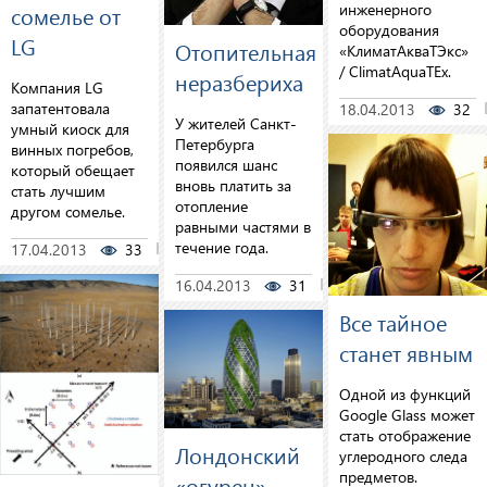
инженерного
сомелье от
оборудования
LG
Отопительная
«КлиматАкваТЭкс»
/ ClimatAquaTEx.
неразбериха
Компания LG
запатентовала
18.04.2013
32
У жителей Санкт-
умный киоск для
Петербурга
винных погребов,
появился шанс
который обещает
вновь платить за
стать лучшим
отопление
другом сомелье.
равными частями в
течение года.
17.04.2013
33
2
16.04.2013
31
0
Все тайное
станет явным
Одной из функций
Google Glass может
стать отображение
Лондонский
углеродного следа
предметов.
«огурец»