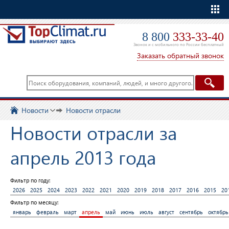
Еще
8 800
333-33-40
Звонок и с мобильного по России бесплатный
Заказать обратный звонок
Новости
Новости отрасли
Новости отрасли за
апрель 2013 года
Фильтр по году:
2026
2025
2024
2023
2022
2021
2020
2019
2018
2017
2016
2015
20
Фильтр по месяцу:
январь
февраль
март
апрель
май
июнь
июль
август
сентябрь
октябрь