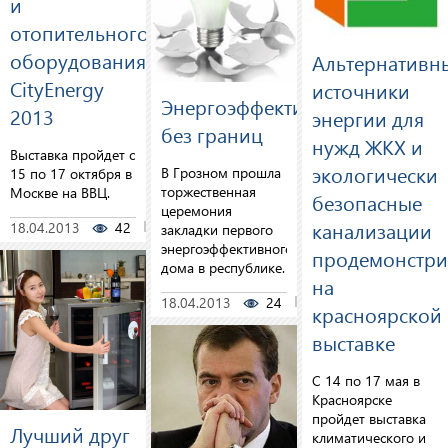
и
отопительного
оборудования
Альтернативн
CityEnergy
источники
Энергоэффективность
2013
энергии для
без границ
нужд ЖКХ и
Выставка пройдет с
экологически
В Грозном прошла
15 по 17 октября в
торжественная
Москве на ВВЦ.
безопасные
церемония
канализации
18.04.2013
42
0
закладки первого
энергоэффективного
продемонстр
дома в республике.
на
18.04.2013
24
0
красноярской
выставке
С 14 по 17 мая в
Красноярске
пройдет выставка
Лучший друг
климатического и