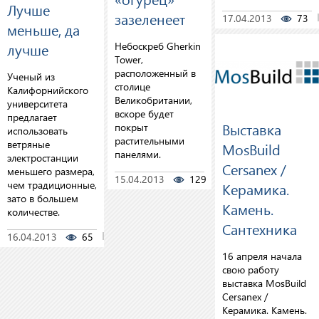
Лучше
зазеленеет
17.04.2013
73
меньше, да
лучше
Небоскреб Gherkin
Tower,
расположенный в
Ученый из
столице
Калифорнийского
Великобритании,
университета
вскоре будет
предлагает
Выставка
покрыт
использовать
растительными
ветряные
MosBuild
панелями.
электростанции
Cersanex /
меньшего размера,
15.04.2013
129
0
чем традиционные,
Керамика.
зато в большем
Камень.
количестве.
Сантехника
16.04.2013
65
0
16 апреля начала
свою работу
выставка MosBuild
Cersanex /
Керамика. Камень.