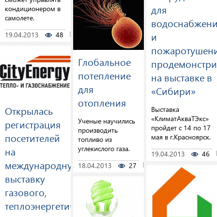
для
кондиционером в
самолете.
водоснабжен
и
19.04.2013
48
0
пожаротушен
Глобальное
продемонстр
потепление
на выставке в
для
«Сибири»
отопления
Открылась
Выставка
«КлиматАкваТЭкс»
Ученые научились
регистрация
пройдет с 14 по 17
производить
посетителей
мая в г.Красноярск.
топливо из
углекислого газа.
на
19.04.2013
46
международную
18.04.2013
27
0
выставку
газового,
теплоэнергетического