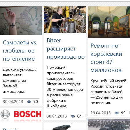
Bitzer
Самолеты vs.
Ремонт по-
расширяет
глобальное
королевски
производство
потепление
стоит 87
Немецкий
миллионов
Диоксид углерода
производитель
вытесняет
компрессоров
самолеты из
Крупнейший музей
Bitzer инвестирует
Земной
России готовится
30 миллионов евро
атмосферы.
справить юбилей
в расширение
— 250 лет со дня
фабрики в
30.04.2013
70
0
основания.
Шкойдице.
29.04.2013
99
30.04.2013
64
0
Bosch