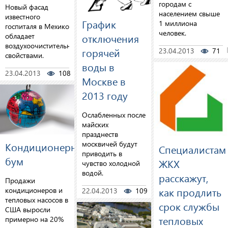
городам с
Новый фасад
населением свыше
известного
График
1 миллиона
госпиталя в Мехико
человек.
обладает
отключения
воздухоочистительными
горячей
23.04.2013
71
свойствами.
воды в
23.04.2013
108
1
Москве в
2013 году
Ослабленных после
майских
празднеств
москвичей будут
Кондиционерный
Специалистам
приводить в
бум
ЖКХ
чувство холодной
водой.
расскажут,
Продажи
как продлить
кондиционеров и
22.04.2013
109
0
тепловых насосов в
срок службы
США выросли
тепловых
примерно на 20%