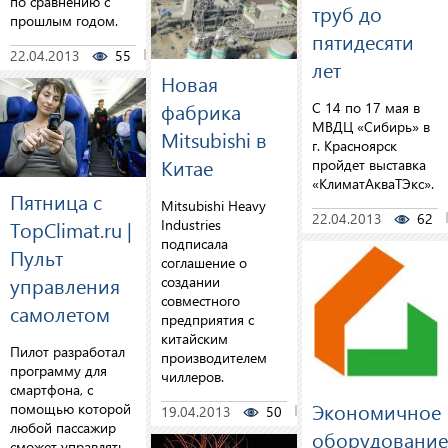
по сравнению с
труб до
прошлым годом.
пятидесяти
22.04.2013
55
0
лет
Новая
фабрика
С 14 по 17 мая в
МВДЦ «Сибирь» в
Mitsubishi в
г. Красноярск
Китае
пройдет выставка
«КлиматАкваТЭкс».
Пятница с
Mitsubishi Heavy
22.04.2013
62
Industries
TopClimat.ru |
подписала
Пульт
соглашение о
управления
создании
совместного
самолетом
предприятия с
китайским
Пилот разработал
производителем
программу для
чиллеров.
смартфона, с
Экономичное
помощью которой
19.04.2013
50
1
любой пассажир
оборудование
сможет управлять