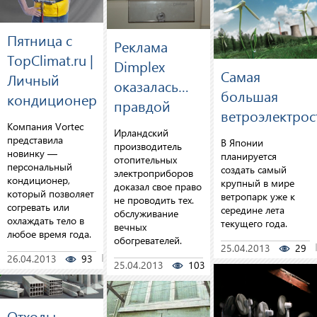
Пятница с
Реклама
TopClimat.ru |
Dimplex
Самая
Личный
оказалась…
большая
кондиционер
правдой
ветроэлектрос
Компания Vortec
Ирландский
представила
В Японии
производитель
новинку —
планируется
отопительных
персональный
создать самый
электроприборов
кондиционер,
крупный в мире
доказал свое право
который позволяет
ветропарк уже к
не проводить тех.
согревать или
середине лета
обслуживание
охлаждать тело в
текущего года.
вечных
любое время года.
обогревателей.
25.04.2013
29
26.04.2013
93
0
25.04.2013
103
0
Отходы