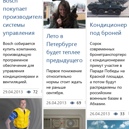
покупает
производителя
системы
Кондиционер
управления
под броней
Лето в
Петербурге
Bosch собирается
Сорок
купить компанию,
современных
будет теплее
производящую
бронетранспортеров
предыдущего
программное
с кондиционерами
обеспечение для
примут участие в
управления
Первое понижение
Параде Победы на
кондиционерами и
относительно
Красной площади,
вентиляцией.
нормы стоит ждать
а потом будут
не раньше
распределены по
29.04.2013
72
0
сентября.
российским
военным базам в
26.04.2013
69
2
Абхазии.
26.04.2013
33