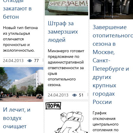
закатают в
бетон
Штраф за
Завершение
Новый тип бетона
замерзших
из утильсырья
отопительног
людей
отличается
сезона в
прочностью и
экологичностью.
Москве,
Минэнерго готовит
предложение по
Санкт-
24.04.2013
77
0
административной
Петербурге и
ответственности за
срыв
других
отопительного
крупных
сезона.
городах
24.04.2013
51
0
России
И лечит, и
График
воздух
отключения
центрального
очищает
отопления по