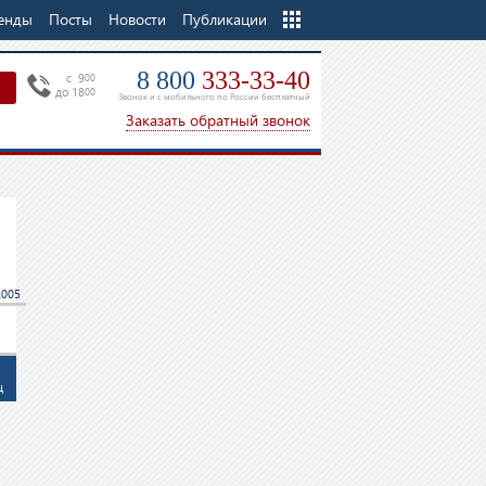
енды
Посты
Новости
Еще
Публикации
8 800
333-33-40
c 9
00
до 18
00
Звонок и с мобильного по России бесплатный
Заказать обратный звонок
2005
ц