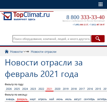
Еще
8 800
333-33-40
Звонок и с мобильного по России бесплатный
+7 (495)
646-12-37
,
+7 (812)
407-30-97
Новости
Новости отрасли
Новости отрасли за
февраль 2021 года
Фильтр по году:
2026
2025
2024
2023
2022
2021
2020
2019
2018
2017
2016
2015
20
Фильтр по месяцу:
январь
февраль
март
апрель
май
июнь
июль
август
сентябрь
октябрь